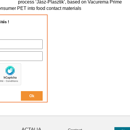
process ‘Jász‐Plasztik’, based on Vacurema Prime
onsumer PET into food contact materials
ités !
ACTALIA