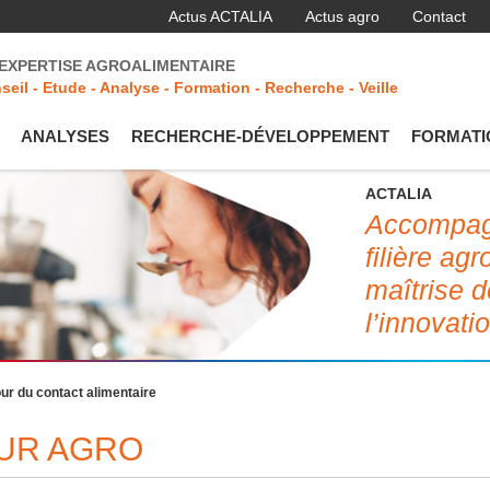
Actus ACTALIA
Actus agro
Contact
'EXPERTISE AGROALIMENTAIRE
seil - Etude - Analyse - Formation - Recherche - Veille
ANALYSES
RECHERCHE-DÉVELOPPEMENT
FORMATI
ACTALIA
Accompagn
filière ag
maîtrise d
l’innovati
our du contact alimentaire
EUR AGRO