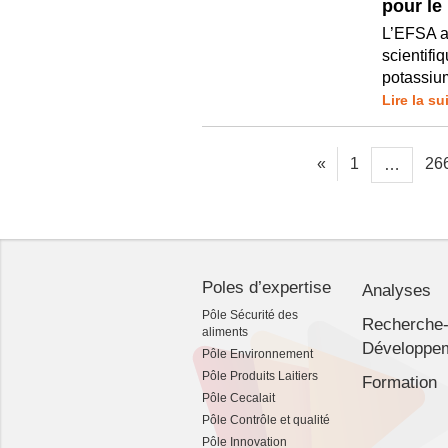
pour le
L’EFSA a 
scientifi
potassium
Lire la su
«
1
26
…
Poles d’expertise
Analyses
Pôle Sécurité des
Recherche
aliments
Développe
Pôle Environnement
Pôle Produits Laitiers
Formation
Pôle Cecalait
Pôle Contrôle et qualité
Pôle Innovation