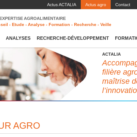
Actus ACTALIA
Actus agro
Contact
'EXPERTISE AGROALIMENTAIRE
seil - Etude - Analyse - Formation - Recherche - Veille
ANALYSES
RECHERCHE-DÉVELOPPEMENT
FORMATI
ACTALIA
Accompagn
filière ag
maîtrise d
l’innovati
EUR AGRO