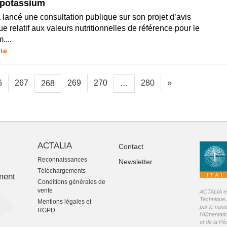
 potassium
lancé une consultation publique sur son projet d’avis
que relatif aux valeurs nutritionnelles de référence pour le
....
ite
6
267
269
270
280
»
268
…
ACTALIA
Contact
Reconnaissances
Newsletter
-
Téléchargements
ment
Conditions générales de
vente
ACTALIA est
Technique 
Mentions légales et
par le mini
RGPD
l'Alimentati
et de la P