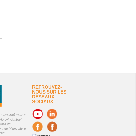
RETROUVEZ-
NOUS SUR LES
RÉSEAUX
SOCIAUX
 labellisé Institut
Agro-Industriel
stère de
on, de l'Agriculture
êche