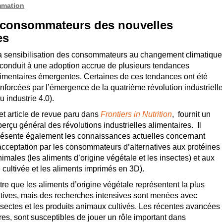
mmation
s consommateurs des nouvelles
es
a sensibilisation des consommateurs au changement climatique
 conduit à une adoption accrue de plusieurs tendances
limentaires émergentes. Certaines de ces tendances ont été
enforcées par l’émergence de la quatrième révolution industriell
u industrie 4.0).
et article de revue paru dans
Frontiers in Nutrition
, fournit un
erçu général des révolutions industrielles alimentaires. Il
résente également les connaissances actuelles concernant
’acceptation par les consommateurs d’alternatives aux protéines
imales (les aliments d’origine végétale et les insectes) et aux
 cultivée et les aliments imprimés en 3D).
tre que les aliments d’origine végétale représentent la plus
natives, mais des recherches intensives sont menées avec
sectes et les produits animaux cultivés. Les récentes avancées
es, sont susceptibles de jouer un rôle important dans