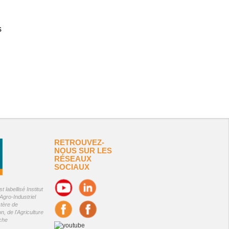
s
RETROUVEZ-
NOUS SUR LES
RÉSEAUX
SOCIAUX
 labellisé Institut
Agro-Industriel
stère de
on, de l'Agriculture
êche