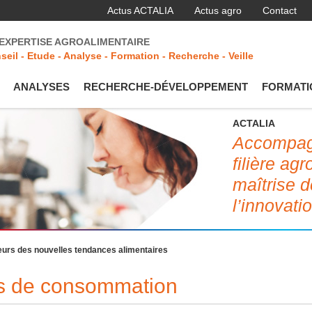
Actus ACTALIA
Actus agro
Contact
'EXPERTISE AGROALIMENTAIRE
seil - Etude - Analyse - Formation - Recherche - Veille
ANALYSES
RECHERCHE-DÉVELOPPEMENT
FORMATI
ACTALIA
Accompagn
filière ag
maîtrise d
l’innovati
urs des nouvelles tendances alimentaires
des de consommation