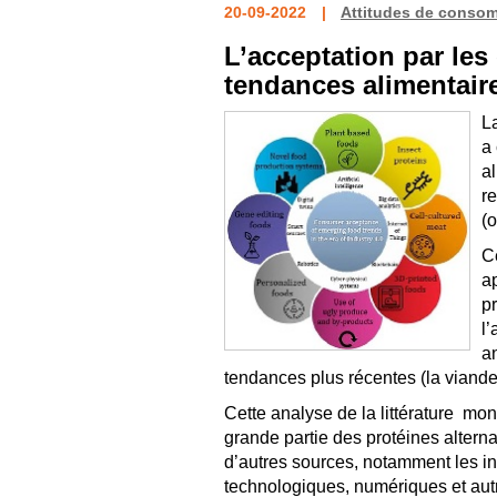
20-09-2022
Attitudes de conso
L’acceptation par le
tendances alimentair
L
a
a
r
(o
C
ap
p
l
an
tendances plus récentes (la viande
Cette analyse de la littérature mon
grande partie des protéines alter
d’autres sources, notamment les in
technologiques, numériques et autr